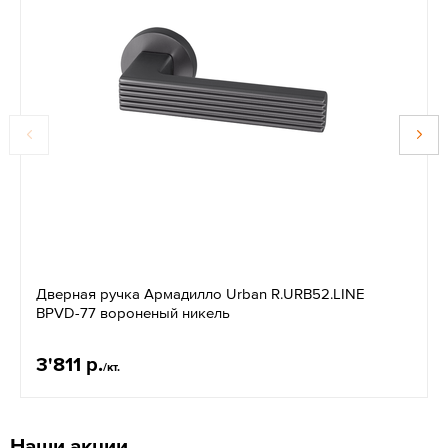
Дверная ручка Армадилло Urban R.URB52.LINE
BPVD-77 вороненый никель
3'811 р.
/кт.
Наши акции