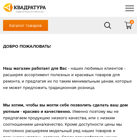
Краснодар
Профи
Контакты
ОТДЕЛОЧНЫЕ МАТЕРИАЛЫ
Доставка и оплата
0
Каталог товаров
+7 (861) 217-94-70
Выставочный зал
Акции
в будние дни — с 9.00 до 19.00,
Сб, Вс — выходной
ДОБРО ПОЖАЛОВАТЬ!
Готовые решения
ЗАКАЗАТЬ ЗВОНОК
Отзывы
Наш магазин работает для Вас
- наших любимых клиентов -
Вход
/
Регистрация
расширяя ассортимент полезных и красивых товаров для
ремонта, и предлагая их по таким минимальным ценам, которых
не может предложить традиционная розница.
Мы хотим, чтобы вы могли себе позволить сделать ваш дом
уютным - красиво и качественно.
Именно поэтому мы не
предлагаем продукцию низкого качества, или с низким
соотношением цена/качество. Кроме доступности цены мы
постоянно расширяем модельный ряд наших товаров и