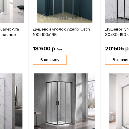
anet Alfa
Душевой уголок Azario Ostin
Душевой уго
озрачное
100х100х195
80x80х190 
18'600 р.
20'606 р
/шт
В корзину
В корзи