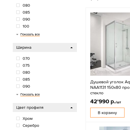
080
085
090
100
110
115
116
120
130
135
140
150
160
170
Показать все
Ширина
070
075
080
085
Душевой уголок Aqu
090
NAA1131 150х80 пр
стекло
100
110
120
135
Показать все
42'990 р.
/шт
Цвет профиля
В корзину
Хром
Серебро