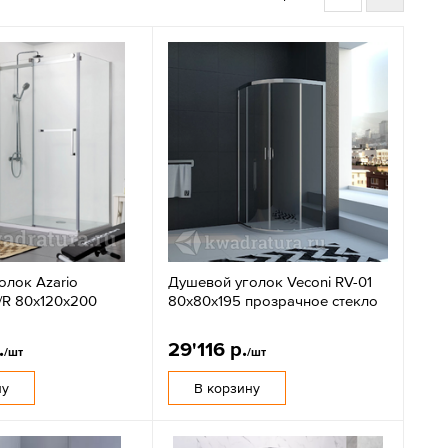
олок Azario
Душевой уголок Veconi RV-01
/R 80х120х200
80x80х195 прозрачное стекло
.
29'116 р.
/шт
/шт
ну
В корзину