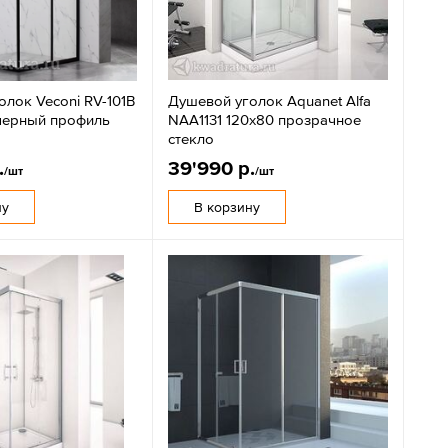
лок Veconi RV-101B
Душевой уголок Aquanet Alfa
черный профиль
NAA1131 120х80 прозрачное
стекло
.
39'990 р.
/шт
/шт
ну
В корзину