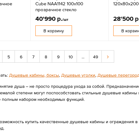
рачное
Cube NAA1142 100x100
120х80х200
прозрачное стекло
40'990 р.
28'500 р
/шт
В корзину
В корзи
5
6
7
8
9
10
...
49
вать:
Душевые кабины, боксы
,
Душевые уголки
,
Душевые перегоро
инятие душа – не просто процедура ухода за собой. Предназначени
немалой степени могут поспособстовать стильные душевые кабины
 полным набором необходимых функций.
озможность купить качественные душевые кабины и ограждения в К
д.