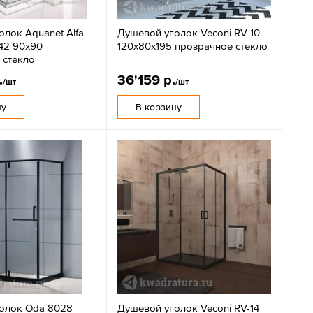
лок Aquanet Alfa
Душевой уголок Veconi RV-10
42 90x90
120x80х195 прозрачное стекло
 стекло
.
36'159 р.
/шт
/шт
ну
В корзину
олок Oda 8028
Душевой уголок Veconi RV-14