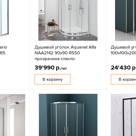
ario
Душевой уголок Aquanet Alfa
Душевой уго
185
NAA2142 90x90 R550
100х100х20
прозрачное стекло
39'990 р.
24'430 р
/шт
В корзину
В корзи