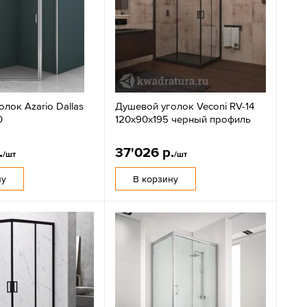
лок Azario Dallas
Душевой уголок Veconi RV-14
0
120x90х195 черный профиль
.
37'026 р.
/шт
/шт
ну
В корзину