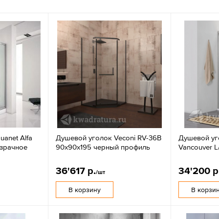
anet Alfa
Душевой уголок Veconi RV-36B
Душевой уг
озрачное
90x90х195 черный профиль
Vancouver L
36'617 р.
34'200 р
/шт
В корзину
В корзи