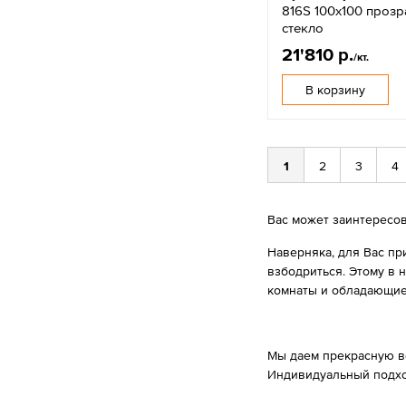
816S 100x100 проз
стекло
21'810 р.
/кт.
В корзину
1
2
3
4
Вас может заинтересо
Наверняка, для Вас пр
взбодриться. Этому в 
комнаты и обладающие
Мы даем прекрасную в
Индивидуальный подхо