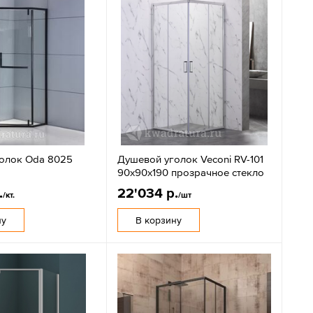
олок Oda 8025
Душевой уголок Veconi RV-101
90x90х190 прозрачное стекло
.
22'034 р.
/кт.
/шт
ну
В корзину