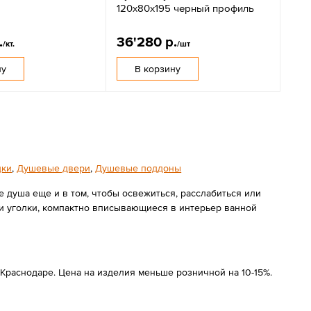
120x80х195 черный профиль
.
36'280 р.
/кт.
/шт
ну
В корзину
дки
,
Душевые двери
,
Душевые поддоны
е душа еще и в том, чтобы освежиться, расслабиться или
 и уголки, компактно вписывающиеся в интерьер ванной
раснодаре. Цена на изделия меньше розничной на 10-15%.