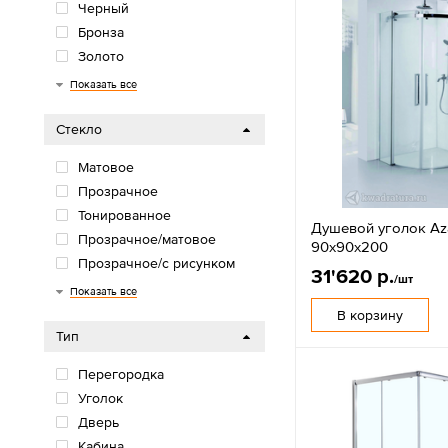
Черный
Бронза
Золото
Графит
Серый
Показать все
Стекло
Матовое
Прозрачное
Тонированное
Душевой уголок Aza
Прозрачное/матовое
90х90х200
Прозрачное/с рисунком
31'620 р.
/шт
Серое
Дождь
Рифленое
Белое
Колотый лед
Шиншилла
Тонированное/с рисунком
Показать все
В корзину
Тип
Перегородка
Уголок
Дверь
Кабина