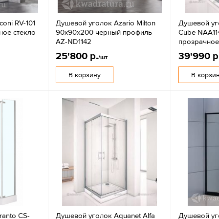
oni RV-101
Душевой уголок Azario Milton
Душевой уго
ное стекло
90х90х200 черный профиль
Cube NAA11
AZ-ND1142
прозрачное
25'800 р.
39'990 р
/шт
В корзину
В корзи
ranto CS-
Душевой уголок Aquanet Alfa
Душевой уг