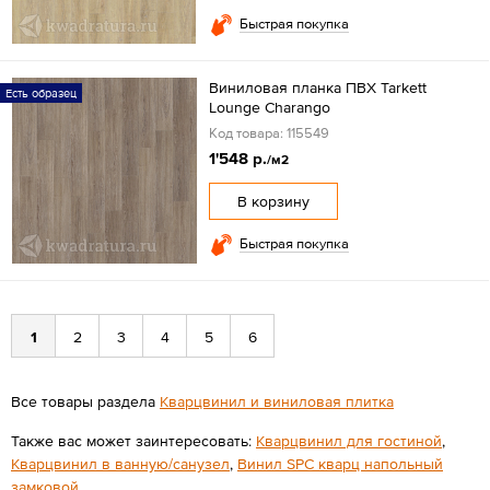
Быстрая покупка
Виниловая планка ПВХ Tarkett
Есть образец
Lounge Charango
Код товара: 115549
1'548 р.
/м2
В корзину
Быстрая покупка
1
2
3
4
5
6
Все товары раздела
Кварцвинил и виниловая плитка
Также вас может заинтересовать:
Кварцвинил для гостиной
,
Кварцвинил в ванную/санузел
,
Винил SPC кварц напольный
замковой
.