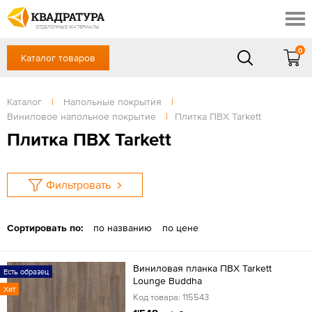
Краснодар
Профи
Контакты
ОТДЕЛОЧНЫЕ МАТЕРИАЛЫ
Доставка и оплата
0
Каталог товаров
+7 (861) 217-94-70
Выставочный зал
Акции
в будние дни — с 9.00 до 19.00,
Сб, Вс — выходной
Каталог
|
Напольные покрытия
|
Готовые решения
Виниловое напольное покрытие
|
Плитка ПВХ Tarkett
ЗАКАЗАТЬ ЗВОНОК
Отзывы
Плитка ПВХ Tarkett
Вход
/
Регистрация
Фильтровать
Сортировать по:
по названию
по цене
Виниловая планка ПВХ Tarkett
Есть образец
Lounge Buddha
Хит
Код товара: 115543