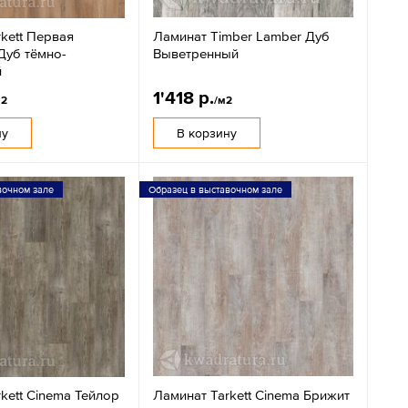
kett Первая
Ламинат Timber Lamber Дуб
Дуб тёмно-
Выветренный
й
1'418 р.
м2
/м2
ну
В корзину
вочном зале
Образец в выставочном зале
kett Cinema Тейлор
Ламинат Tarkett Cinema Брижит