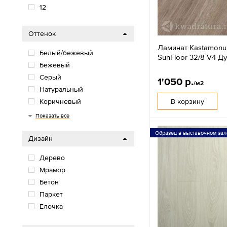
12
Оттенок
Ламинат Kastamonu
Белый/бежевый
SunFloor 32/8 V4 
Бежевый
Серый
1'050 р.
/м2
Натуральный
В корзину
Коричневый
Черный
Показать все
Образец в выставочном зал
Дизайн
Дерево
Мрамор
Бетон
Паркет
Елочка