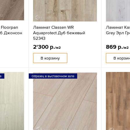
 Floorpan
Ламинат Classen WR
Ламинат Ka
Дуб Джонсон
Aquaprotect Дуб бежевый
Grey Эрл Г
52343
2'300 р.
869 р.
/м2
/м2
В корзину
В корзи
е
Образец в выставочном зале