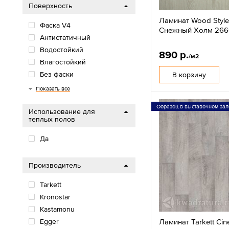
Поверхность
Ламинат Wood Styl
Фаска V4
Снежный Холм 266
Антистатичный
Водостойкий
890 р.
/м2
Влагостойкий
Без фаски
В корзину
Фаска U4
Показать все
Образец в выставочном зал
Использование для
теплых полов
Да
Производитель
Tarkett
Kronostar
Kastamonu
Ламинат Tarkett Ci
Egger