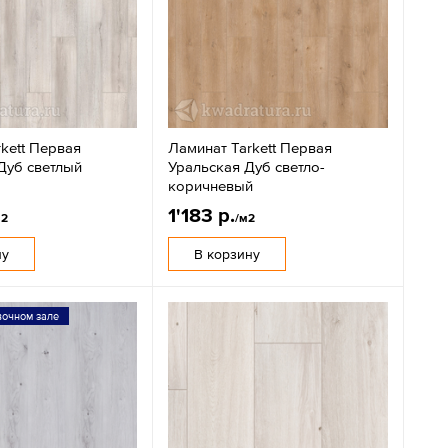
kett Первая
Ламинат Tarkett Первая
Дуб светлый
Уральская Дуб светло-
коричневый
1'183 р.
м2
/м2
ну
В корзину
вочном зале