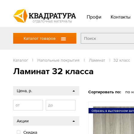
Профи
Контакты
ОТДЕЛОЧНЫЕ МАТЕРИАЛЫ
Каталог товаров
Каталог
|
Напольные покрытия
|
Ламинат
|
32 класс
Ламинат 32 класса
Цена, р.
Сортировать по:
по 
от
до
Образец в выставочном зал
Акции
Скидка