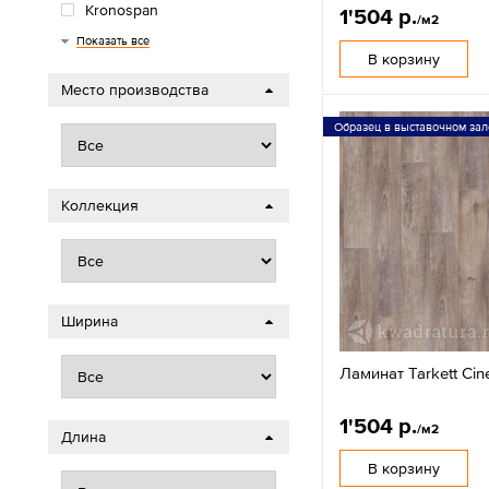
Kronospan
1'504 р.
/м2
Wood Style
Royce
AGT
Classen
Timber
Показать все
В корзину
Место производства
Образец в выставочном зал
Коллекция
Ширина
Ламинат Tarkett Ci
1'504 р.
/м2
Длина
В корзину