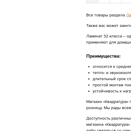
Все товары раздела
Ла
Также вас может заинт
Ламинат 32 класса – о
применяют для домашне
Преимущества:
относится к средне
тепло- и звукоизол
длительный срок с
простой монтаж по
устойчивость к нагр
Магазин «Квадратура» 
розницу. Мы рады все
Доступность различных
магазина «Квадратура»
либо связаться со спе