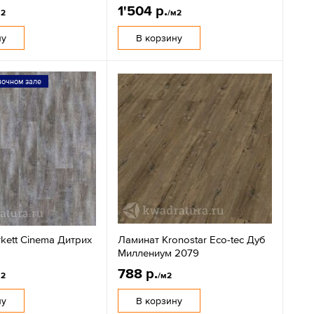
1'504 р.
м2
/м2
ну
В корзину
вочном зале
kett Cinema Дитрих
Ламинат Kronostar Eco-tec Дуб
Миллениум 2079
788 р.
м2
/м2
ну
В корзину