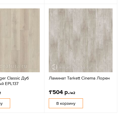
er Classic Дуб
Ламинат Tarkett Cinema Лорен
ый EPL137
1'504 р.
2
/м2
ну
В корзину