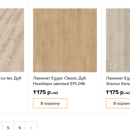
Eco-tec Дуб
Ламинат Egger Classic Дуб
Ламинат Egg
Ньюбери светлый EPL046
Эльтон бел
1'175 р.
1'175 р.
/м2
/м
В корзину
В корзи
5
6