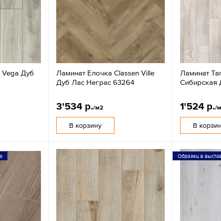
e Vega Дуб
Ламинат Елочка Classen Ville
Ламинат Tar
Дуб Лас Неграс 63264
Сибирская 
3'534 р.
1'524 р.
/м2
/
В корзину
В корзи
е
Образец в выста