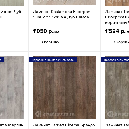
e Zoom Дуб
Ламинат Kastamonu Floorpan
Ламинат Tar
0
SunFloor 32/8 V4 Дуб Самоа
Сибирская 
коричневы
1'050 р.
1'524 р.
/м2
/
В корзину
В корзи
е
Образец в выставочном зале
Образец в выста
nema Мерлин
Ламинат Tarkett Cinema Брандо
Ламинат Tar