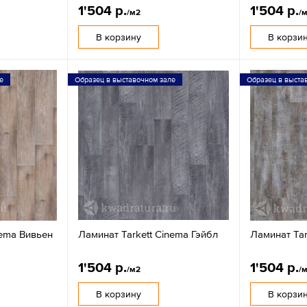
1'504 р.
1'504 р.
/м2
/
В корзину
В корзи
е
Образец в выставочном зале
Образец в выста
nema Вивьен
Ламинат Tarkett Cinema Гэйбл
Ламинат Tar
1'504 р.
1'504 р.
/м2
/
В корзину
В корзи