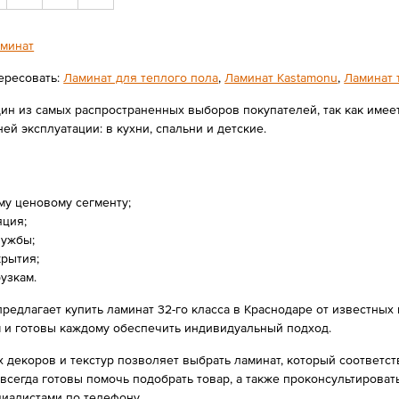
минат
ересовать:
Ламинат для теплого пола
,
Ламинат Kastamonu
,
Ламинат 
дин из самых распространенных выборов покупателей, так как име
й эксплуатации: в кухни, спальни и детские.
му ценовому сегменту;
яция;
лужбы;
крытия;
узкам.
предлагает купить ламинат 32-го класса в Краснодаре от известных
м и готовы каждому обеспечить индивидуальный подход.
 декоров и текстур позволяет выбрать ламинат, который соответс
 всегда готовы помочь подобрать товар, а также проконсультироват
циалистами по телефону.