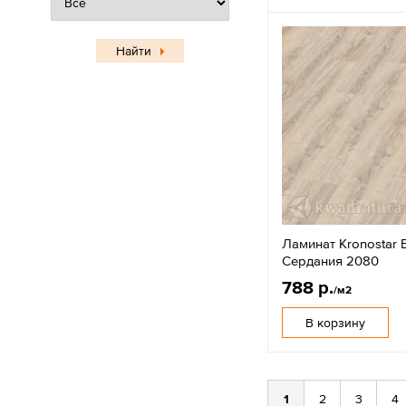
Найти
Ламинат Kronostar 
Сердания 2080
788 р.
/м2
В корзину
1
2
3
4