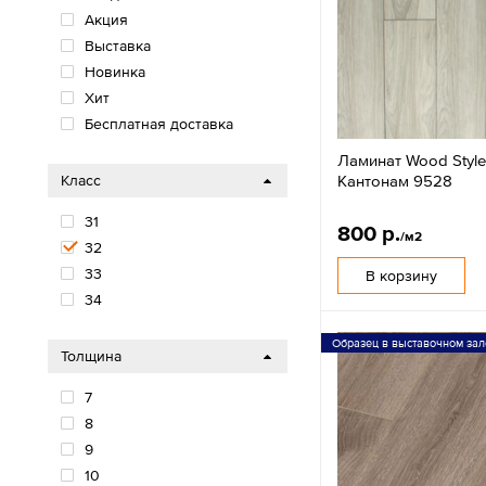
Акция
Выставка
Новинка
Хит
Бесплатная доставка
Ламинат Wood Styl
Кантонам 9528
Класс
31
800 р.
/м2
32
33
В корзину
34
Образец в выставочном зал
Толщина
7
8
9
10