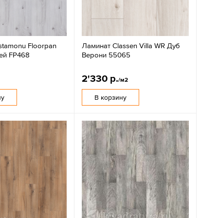
stamonu Floorpan
Ламинат Classen Villa WR Дуб
рей FP468
Верони 55065
2'330 р.
/м2
ну
В корзину