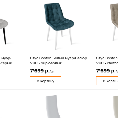
 муар/
Стул Boston Белый муар/Велюр
Стул Bosto
-серый
V006 бирюзовый
V005 светл
7'699 р.
7'699 р.
/шт
/
В корзину
В корзи