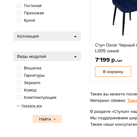
Гостиная
Прихожая
Кухня
Коллекция
Стул Oscar Черный
L005 синий
Виды модулей
7'199 р.
/шт
Вешалка
В корзину
Гарнитуры
Зеркало
Комод
Также вы можете посм
Комплектующие
Материал обивки:
Ткан
Кровать
Кухонный уголок
Обувница
Полка
Пуф
Стеллаж
Стол
Стул
Тумба под ТВ
Тумба прикроватная
Шкаф
Показать все
В разделе «Стулья» наш
Мы поддерживаем широк
Найти
Также наши консультан