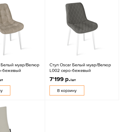
n Белый муар/Велюр
Стул Oscar Белый муар/Велюр
о-бежевый
L002 серо-бежевый
7'199 р.
шт
/шт
ну
В корзину