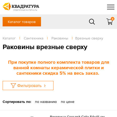
Краснодар
Профи
Контакты
ОТДЕЛОЧНЫЕ МАТЕРИАЛЫ
Доставка и оплата
0
Каталог товаров
+7 (861) 217-94-70
Выставочный зал
Акции
в будние дни — с 9.00 до 19.00,
Сб, Вс — выходной
Каталог
|
Сантехника
|
Раковины
|
Врезные сверху
Готовые решения
ЗАКАЗАТЬ ЗВОНОК
Раковины врезные сверху
Отзывы
Вход
/
Регистрация
При покупке полного комплекта товаров для
ванной комнаты керамической плитки и
сантехники скидка 5% на весь заказ.
Фильтровать
Сортировать по:
по названию
по цене
Раковина Cersanit Calla 54x41 см