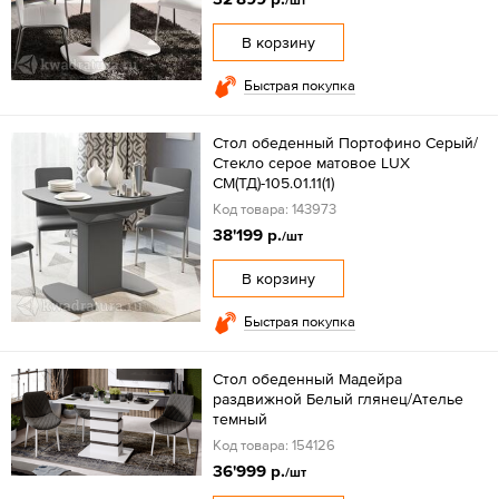
/шт
В корзину
Быстрая покупка
Стол обеденный Портофино Серый/
Стекло серое матовое LUX
СМ(ТД)-105.01.11(1)
Код товара: 143973
38'199 р.
/шт
В корзину
Быстрая покупка
Стол обеденный Мадейра
раздвижной Белый глянец/Ателье
темный
Код товара: 154126
36'999 р.
/шт