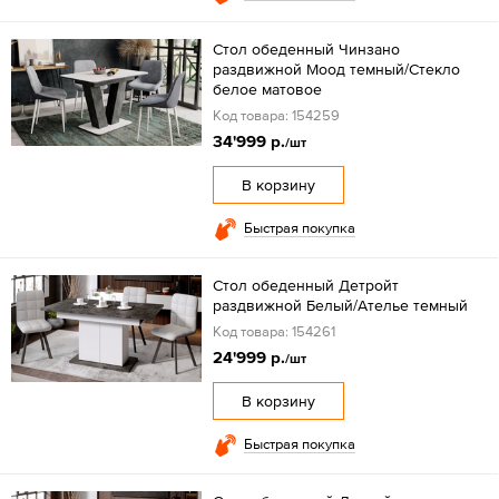
Стол обеденный Чинзано
раздвижной Моод темный/Стекло
белое матовое
Код товара: 154259
34'999 р.
/шт
В корзину
Быстрая покупка
Стол обеденный Детройт
раздвижной Белый/Ателье темный
Код товара: 154261
24'999 р.
/шт
В корзину
Быстрая покупка