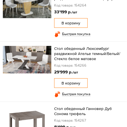
Код товара: 154264
33'199 р.
/шт
В корзину
Быстрая покупка
Стол обеденный Люксембург
раздвижной Ателье темный/Белый/
Стекло белое матовое
Код товара: 154266
29'999 р.
/шт
В корзину
Быстрая покупка
Стол обеденный Ганновер Дуб
Сонома трюфель
Код товара: 154267
8'499 р.