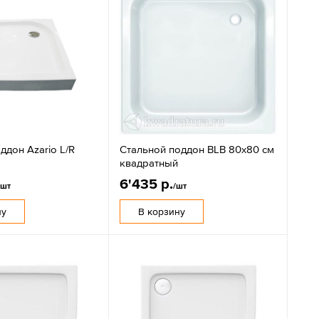
дон Azario L/R
Стальной поддон BLB 80х80 см
квадратный
6'435 р.
/шт
/шт
ну
В корзину