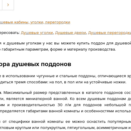
шевые кабины, уголки, перегородки
ересовать:
Душевые уголки
,
Душевые двери
,
Душевые перегородк
я к душевым уголкам у нас вы можете купить поддон для душево
 габаритным параметрам, форме и материалу производства.
ора душевых поддонов
 в использовании чугунные и стальные поддоны, отличающиеся эр
иться тремя способами: на пол, в пол или на устойчивые ножки.
ы
. Максимальный размер представленных в каталоге поддонов сост
ути, является миниатюрной ванной. Ко всем душевым поддонам 
 мм и производительностью 30 л/м для поддонов небольшой 
пределяется габаритами ванной комнаты и особенностями использ
ти от специфики ванной комнаты ее можно оснастить популярн
гловым круглым или полукруглым, пятиугольным, асимметричным ил