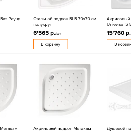
Bas Раунд
Стальной поддон BLB 70х70 см
Акриловый 
полукруг
Universal S
6'565 р.
15'760 р.
/шт
В корзину
В корзи
 Метакам
Акриловый поддон Метакам
Душевой по