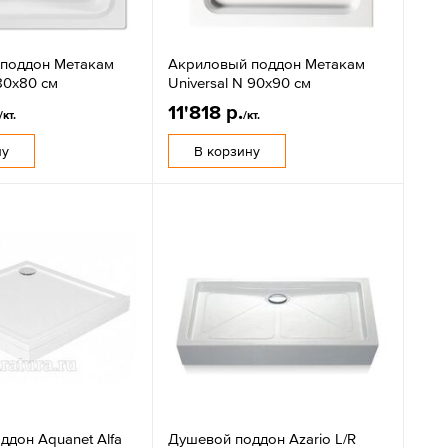
поддон Метакам
Акриловый поддон Метакам
 80х80 см
Universal N 90х90 см
11'818 р.
/кт.
/кт.
ну
В корзину
ддон Aquanet Alfa
Душевой поддон Azario L/R