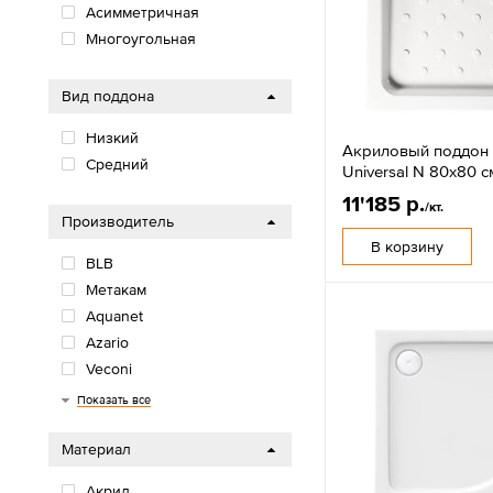
Асимметричная
Многоугольная
Вид поддона
Низкий
Акриловый поддон
Средний
Universal N 80х80 с
11'185 р.
/кт.
Производитель
В корзину
BLB
Метакам
Aquanet
Azario
Veconi
ВИЗ
Taliente
Loranto
Niagara
Bas
Показать все
Материал
Акрил