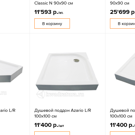
Classic N 90х90 см
90х90 см
11'593 р.
25'699 р
/кт.
В корзину
В корзи
rio L/R
Душевой поддон Azario L/R
Душевой под
100х100 см
100х100 см
11'400 р.
11'400 р.
/шт