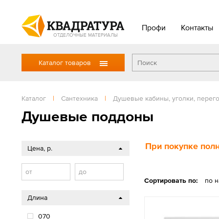
Профи
Контакты
ОТДЕЛОЧНЫЕ МАТЕРИАЛЫ
Каталог товаров
Каталог
|
Сантехника
|
Душевые кабины, уголки, перег
Душевые поддоны
При покупке полн
Цена, р.
от
до
Сортировать по:
по 
Длина
070