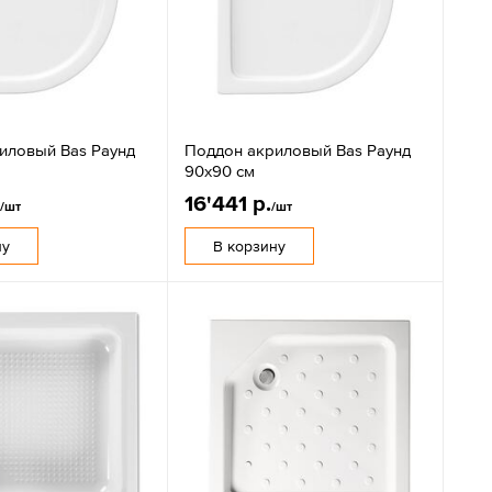
иловый Bas Раунд
Поддон акриловый Bas Раунд
90х90 см
.
16'441 р.
/шт
/шт
ну
В корзину