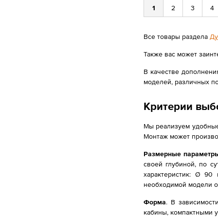
1
2
3
4
Все товары раздела
Ду
Также вас может заинт
В качестве дополнени
моделей, различных по
Критерии выб
Мы реализуем удобные
Монтаж может производ
Размерные параметр
своей глубиной, по с
характеристик: Ø 90
необходимой модели о
Форма
. В зависимос
кабины, компактными у