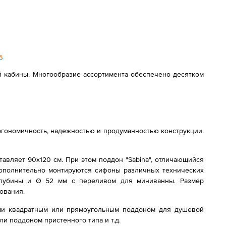
и
.
й кабины. Многообразие ассортимента обеспечено десятком
гономичность, надежностью и продуманностью конструкции.
авляет 90x120 см. При этом поддон "Sabina", отличающийся
дополнительно монтируются сифоны различных технических
глубины и Ø 52 мм с переливом для миниванны. Размер
ования.
ыми квадратным или прямоугольным поддоном для душевой
и поддоном пристенного типа и т.д.