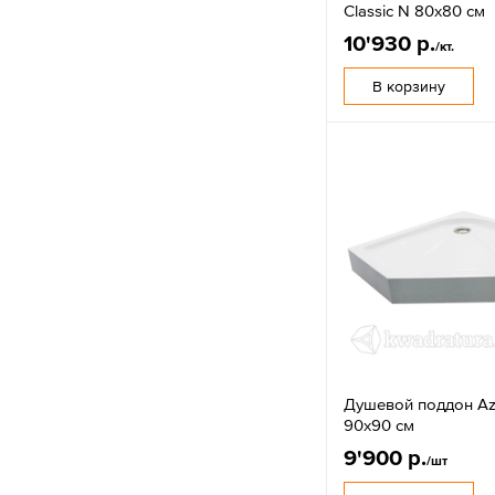
Classic N 80х80 см
10'930 р.
/кт.
В корзину
Душевой поддон Aza
90х90 см
9'900 р.
/шт