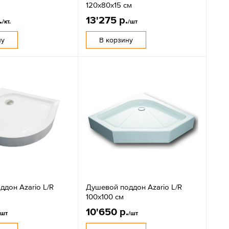
120х80х15 см
.
13'275 р.
/кт.
/шт
ну
В корзину
дон Azario L/R
Душевой поддон Azario L/R
100х100 см
10'650 р.
/шт
/шт