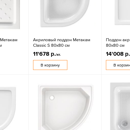
 Метакам
Акриловый поддон Метакам
Поддон акр
м
Classic S 80х80 см
80х80 см
11'678 р.
14'008 р
/кт.
В корзину
В корзи