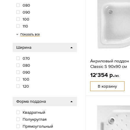
080
090
100
110
120
130
140
Показать все
Ширина
070
Акриловый поддон
080
Classic S 90х90 см
090
12'354 р.
/кт.
100
В корзину
120
Форма поддона
Квадратный
Полукруглая
Прямоугольный