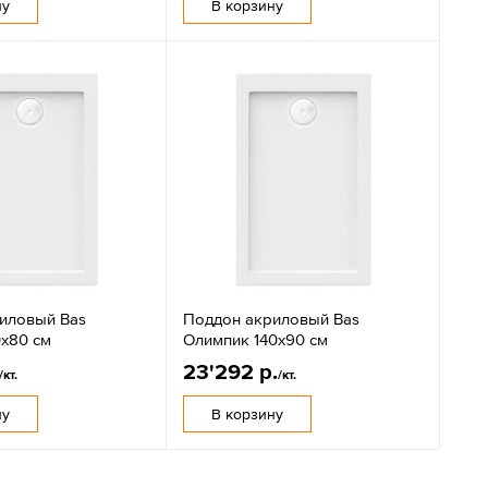
ну
В корзину
иловый Bas
Поддон акриловый Bas
0х80 см
Олимпик 140х90 см
23'292 р.
/кт.
/кт.
ну
В корзину