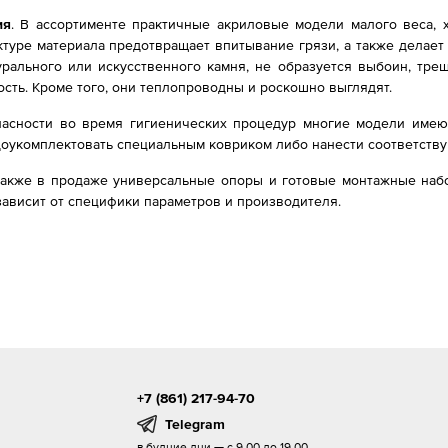
ия
. В ассортименте практичные акриловые модели малого веса, 
уктуре материала предотвращает впитывание грязи, а также дела
урального или искусственного камня, не образуется выбоин, тр
сть. Кроме того, они теплопроводны и роскошно выглядят.
асности во время гигиенических процедур многие модели имею
доукомплектовать специальным ковриком либо нанести соответств
также в продаже универсальные опоры и готовые монтажные наб
ависит от специфики параметров и производителя.
+7 (861) 217-94-70
Telegram
в будние дни — с 9.00 до 19.00,