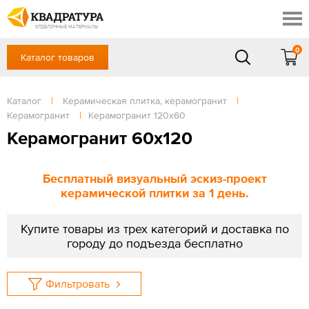
Краснодар
Профи
Контакты
ОТДЕЛОЧНЫЕ МАТЕРИАЛЫ
Доставка и оплата
0
Каталог товаров
+7 (861) 217-94-70
Выставочный зал
Акции
в будние дни — с 9.00 до 19.00,
Сб, Вс — выходной
Каталог
|
Керамическая плитка, керамогранит
|
Готовые решения
Керамогранит
|
Керамогранит 120х60
ЗАКАЗАТЬ ЗВОНОК
Отзывы
Керамогранит 60x120
Вход
/
Регистрация
Бесплатный визуальный эскиз-проект
керамической плитки за 1 день.
Купите товары из трех категорий и доставка по
городу до подъезда бесплатно
Фильтровать