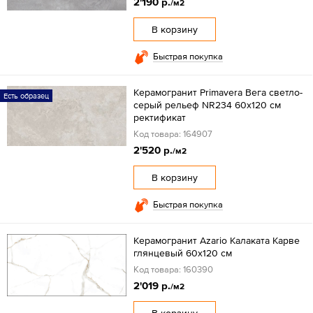
2'190 р.
/м2
В корзину
Быстрая покупка
Керамогранит Primavera Вега светло-
Есть образец
серый рельеф NR234 60x120 см
ректификат
Код товара: 164907
2'520 р.
/м2
В корзину
Быстрая покупка
Керамогранит Azario Калаката Карве
глянцевый 60x120 см
Код товара: 160390
2'019 р.
/м2