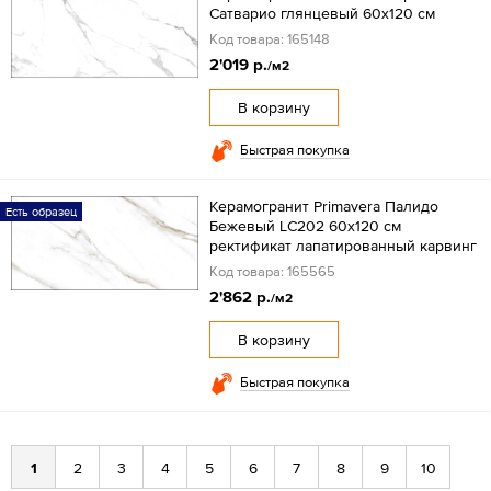
Сатварио глянцевый 60x120 см
Код товара: 165148
2'019 р.
/м2
В корзину
Быстрая покупка
Керамогранит Primavera Палидо
Есть образец
Бежевый LC202 60x120 см
ректификат лапатированный карвинг
Код товара: 165565
2'862 р.
/м2
В корзину
Быстрая покупка
1
2
3
4
5
6
7
8
9
10