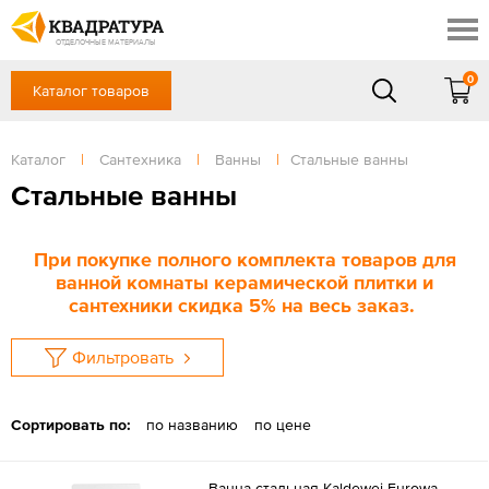
Краснодар
Профи
Контакты
ОТДЕЛОЧНЫЕ МАТЕРИАЛЫ
Доставка и оплата
0
Каталог товаров
+7 (861) 217-94-70
Выставочный зал
Акции
в будние дни — с 9.00 до 19.00,
Сб, Вс — выходной
Каталог
|
Сантехника
|
Ванны
|
Стальные ванны
Готовые решения
ЗАКАЗАТЬ ЗВОНОК
Стальные ванны
Отзывы
Вход
/
Регистрация
При покупке полного комплекта товаров для
ванной комнаты керамической плитки и
сантехники скидка 5% на весь заказ.
Фильтровать
Сортировать по:
по названию
по цене
Ванна стальная Kaldewei Eurowa