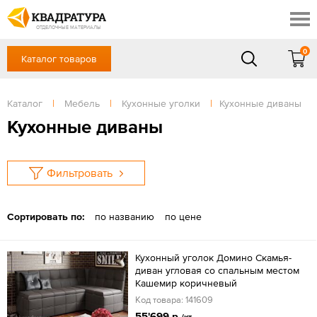
Краснодар
Профи
Контакты
ОТДЕЛОЧНЫЕ МАТЕРИАЛЫ
Доставка и оплата
0
Каталог товаров
+7 (861) 217-94-70
Выставочный зал
Акции
в будние дни — с 9.00 до 19.00,
Сб, Вс — выходной
Каталог
|
Мебель
|
Кухонные уголки
|
Кухонные диваны
Готовые решения
ЗАКАЗАТЬ ЗВОНОК
Кухонные диваны
Отзывы
Вход
/
Регистрация
Фильтровать
Сортировать по:
по названию
по цене
Кухонный уголок Домино Скамья-
диван угловая со спальным местом
Кашемир коричневый
Код товара: 141609
55'699 р.