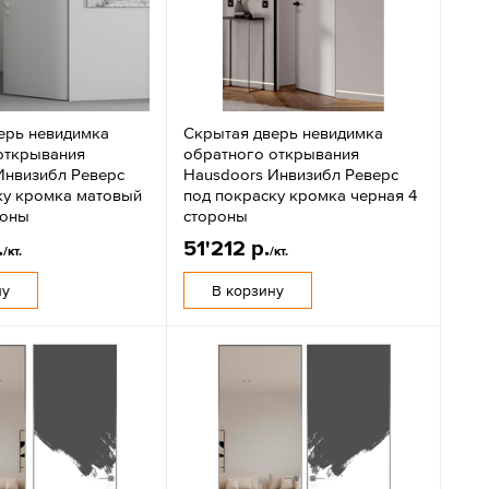
ерь невидимка
Скрытая дверь невидимка
открывания
обратного открывания
Инвизибл Реверс
Hausdoors Инвизибл Реверс
ку кромка матовый
под покраску кромка черная 4
роны
стороны
.
51'212 р.
/кт.
/кт.
ну
В корзину