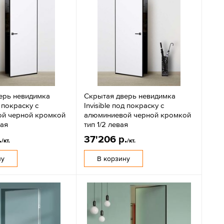
ерь невидимка
Скрытая дверь невидимка
д покраску с
Invisible под покраску с
й черной кромкой
алюминиевой черной кромкой
вая
тип 1/2 левая
.
37'206 р.
/кт.
/кт.
ну
В корзину