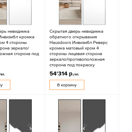
ерь невидимка
Скрытая дверь невидимка
Инвизибл кромка
обратного открывания
ом 4 стороны
Hausdoors Инвизибл Реверс
орона зеркало/
кромка матовый хром 4
ожная сторона под
стороны лицевая сторона
зеркало/противоположная
сторона под покраску
54'314 р.
/кт.
/кт.
ну
В корзину