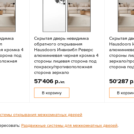
идимка
Скрытая дверь невидимка
Скрытая дв
л
обратного открывания
Hausdoors 
я кромка 4
Hausdoors Инвизибл Реверс
алюминиева
торона под
алюминиевая черная кромка 4
стороны ли
положная
стороны лицевая сторона под
зеркало/пр
покраску/противоположная
сторона по
сторона зеркало
57'406 р.
50'287 р
/кт.
В корзину
В корзи
стемы открывания межкомнатных дверей
ересовать:
Раздвижные системы для межкомнатных дверей
.