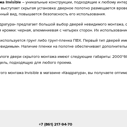
а Invisible
– уникальные конструкции, подходящие к любому интер
выступает скрытая установка: дверное полотно размещается врове
чный вид, повышается безопасность его использования.
адратура» предлагает большой выбор дверей невидимого монтажа, 
кромки: черная, алюминиевая с четырех сторон. Их использовани
используется грунт либо грунт-пленка ПВХ. Первый тип дверей имее
евидимым». Наличие пленки на полотне обеспечивает дополнительн
алоге двери скрытого монтажа имеют следующие габариты: 2000*60
дель, подходящую для любого проема.
ого монтажа Invisible в магазине «Квадратура», вы получаете опт
+7 (861) 217-94-70