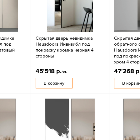
идимка
Скрытая дверь невидимка
Скрытая дв
л под
Hausdoors Инвизибл под
обратного 
атовый
покраску кромка черная 4
Hausdoors 
стороны
под покрас
хром 4 сто
45'518 р.
47'268 р
/кт.
В корзину
В корзи