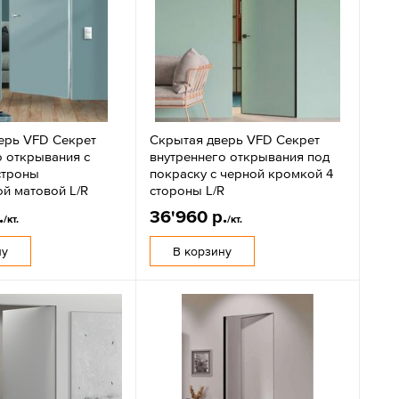
ерь VFD Секрет
Скрытая дверь VFD Секрет
о открывания с
внутреннего открывания под
строны
покраску с черной кромкой 4
й матовой L/R
стороны L/R
.
36'960 р.
/кт.
/кт.
ну
В корзину