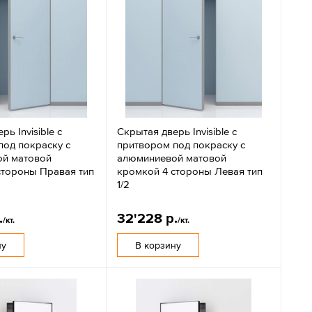
ь Invisible с
Скрытая дверь Invisible с
под покраску с
притвором под покраску с
й матовой
алюминиевой матовой
стороны Правая тип
кромкой 4 стороны Левая тип
1/2
.
32'228 р.
/кт.
/кт.
ну
В корзину