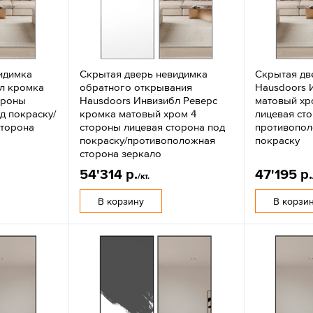
идимка
Скрытая дверь невидимка
Скрытая дв
л кромка
обратного открывания
Hausdoors 
ороны
Hausdoors Инвизибл Реверс
матовый хр
д покраску/
кромка матовый хром 4
лицевая ст
сторона
стороны лицевая сторона под
противопол
покраску/противоположная
покраску
сторона зеркало
54'314 р.
47'195 р.
/кт.
В корзину
В корзи