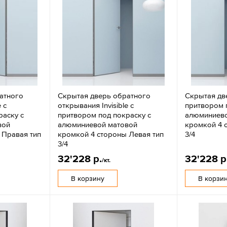
атного
Скрытая дверь обратного
Скрытая двер
 с
открывания Invisible с
притвором 
раску с
притвором под покраску с
алюминиево
вой
алюминиевой матовой
кромкой 4 
 Правая тип
кромкой 4 стороны Левая тип
3/4
3/4
32'228 р.
32'228 р
/кт.
В корзину
В корзи