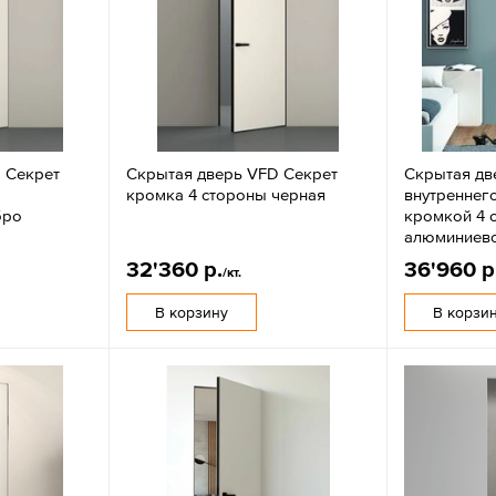
 Секрет
Скрытая дверь VFD Секрет
Скрытая дв
кромка 4 стороны черная
внутреннег
бро
кромкой 4 
алюминиево
32'360 р.
36'960 р
/кт.
В корзину
В корзи