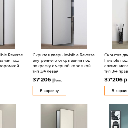
ible Reverse
Скрытая дверь Invisible Reverse
Скрытая дв
вания под
внутреннего открывания под
Invisible по
 коромкой
покраску с черной коромкой
алюминиево
тип 3/4 левая
тип 3/4 пра
37'206 р.
37'206 р
/кт.
В корзину
В корзи