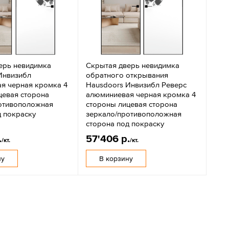
ерь невидимка
Скрытая дверь невидимка
Инвизибл
обратного открывания
я черная кромка 4
Hausdoors Инвизибл Реверс
цевая сторона
алюминиевая черная кромка 4
отивоположная
стороны лицевая сторона
д покраску
зеркало/противоположная
сторона под покраску
.
57'406 р.
/кт.
/кт.
ну
В корзину