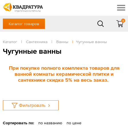
Краснодар
Профи
Контакты
ОТДЕЛОЧНЫЕ МАТЕРИАЛЫ
Доставка и оплата
0
Каталог товаров
+7 (861) 217-94-70
Выставочный зал
Акции
в будние дни — с 9.00 до 19.00,
Сб, Вс — выходной
Каталог
|
Сантехника
|
Ванны
|
Чугунные ванны
Готовые решения
ЗАКАЗАТЬ ЗВОНОК
Чугунные ванны
Отзывы
Вход
/
Регистрация
При покупке полного комплекта товаров для
ванной комнаты керамической плитки и
сантехники скидка 5% на весь заказ.
Фильтровать
Сортировать по:
по названию
по цене