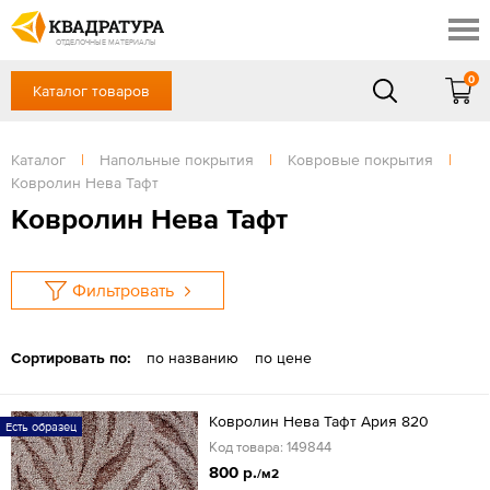
Краснодар
Профи
Контакты
ОТДЕЛОЧНЫЕ МАТЕРИАЛЫ
Доставка и оплата
0
Каталог товаров
+7 (861) 217-94-70
Выставочный зал
Акции
в будние дни — с 9.00 до 19.00,
Сб, Вс — выходной
Каталог
|
Напольные покрытия
|
Ковровые покрытия
|
Готовые решения
Ковролин Нева Тафт
ЗАКАЗАТЬ ЗВОНОК
Отзывы
Ковролин Нева Тафт
Вход
/
Регистрация
Фильтровать
Сортировать по:
по названию
по цене
Ковролин Нева Тафт Ария 820
Есть образец
Код товара: 149844
800 р.
/м2