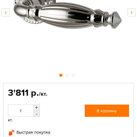
3'811 р.
/кт.
+
В корзину
-
кт.
Быстрая покупка