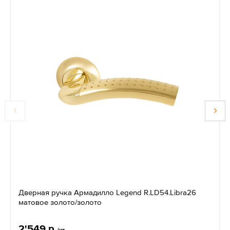
Дверная ручка Армадилло Legend R.LD54.Libra26
матовое золото/золото
2'549 р.
/кт.