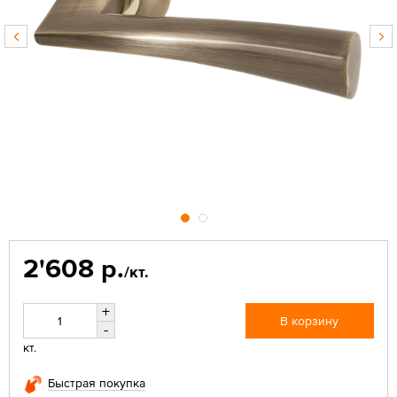
2'608 р.
/кт.
+
В корзину
-
кт.
Быстрая покупка