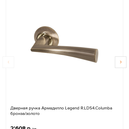
Дверная ручка Армадилло Legend R.LD54.Columba
бронза/золото
2'608 р.
/кт.