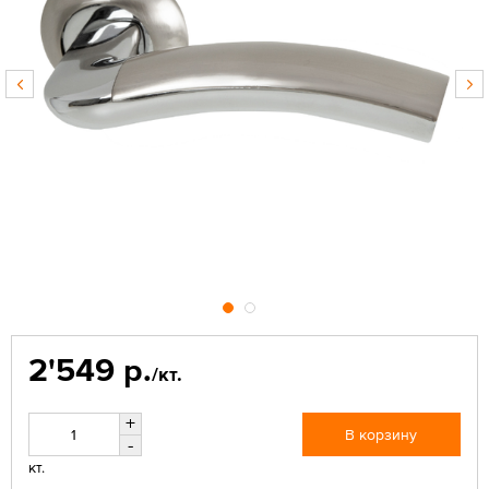
2'549 р.
/кт.
+
В корзину
-
кт.