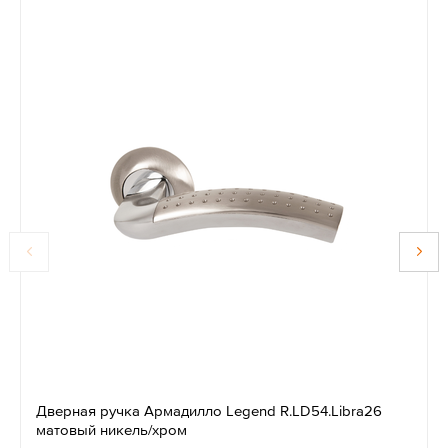
Дверная ручка Армадилло Legend R.LD54.Libra26
матовый никель/хром