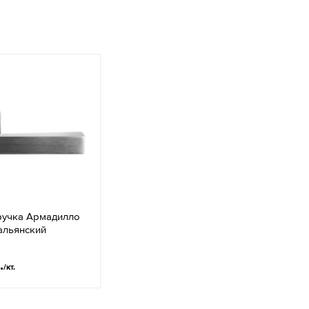
ручка Армадилло
альянский
.
/кт.