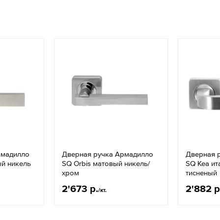
рмадилло
Дверная ручка Армадилло
Дверная 
ый никель
SQ Orbis матовый никель/
SQ Kea ит
хром
тисненый
2'673 р.
2'882 р
/кт.