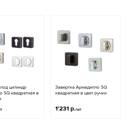
 под цилиндр
Завертка Армадилло SQ
о SQ квадратная в
квадратная в цвет ручки
и
1'231 р.
шт
/шт