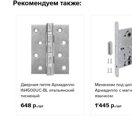
Рекомендуем также:
Дверная петля Армадилло
Механизм под ци
IN4500UC-BL итальянский
Армадилло с маг
тисненый
язычком
648 р.
1'445 р.
/шт
/шт