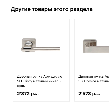
Другие товары этого раздела
Дверная ручка Армадилло
Дверная ручка А
SQ Trinity матовый никель/
SQ Corsica матов
хром
2'872 р.
2'573 р.
/кт.
/кт.