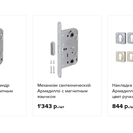
линдр
Механизм сантехнический
Накладка
нитным
Армадилло с магнитным
Армадилл
язычком
цвет ручк
1'343 р.
844 р.
/шт
/