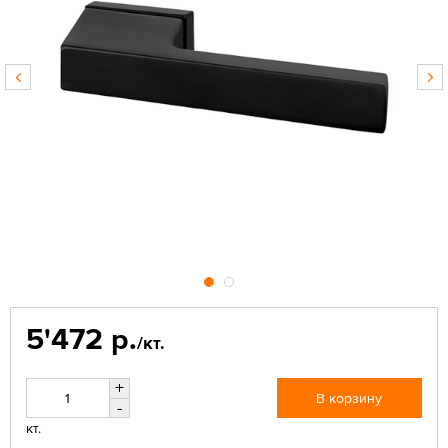
5'472 р.
/кт.
+
В корзину
-
кт.