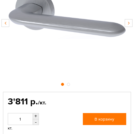
3'811 р.
/кт.
+
В корзину
-
кт.