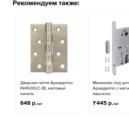
Рекомендуем также:
Дверная петля Армадилло
Механизм под ци
IN4500UC-BL матовый
Армадилло с маг
никель
язычком
648 р.
1'445 р.
/шт
/шт