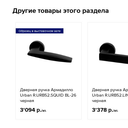
Другие товары этого раздела
Образец в выставочном зале
Дверная ручка Армадилло
Дверная ручка А
Urban R.URB52.SQUID BL-26
Urban R.URB52.LI
черная
черная
3'094 р.
3'378 р.
/кт.
/кт.