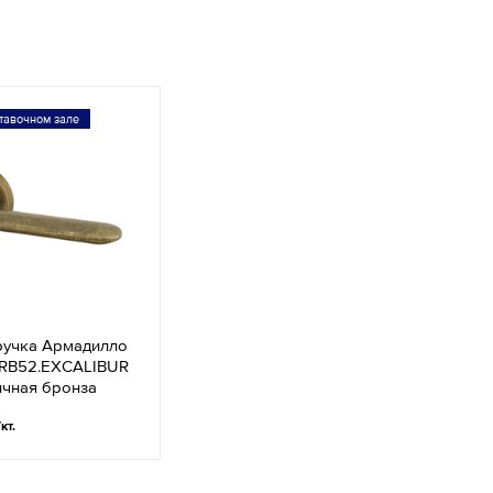
тавочном зале
ручка Армадилло
URB52.EXCALIBUR
ичная бронза
/кт.