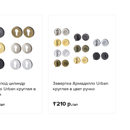
 под цилиндр
Завертка Армадилло Urban
 Urban круглая в
круглая в цвет ручки
и
1'210 р.
/шт
/шт