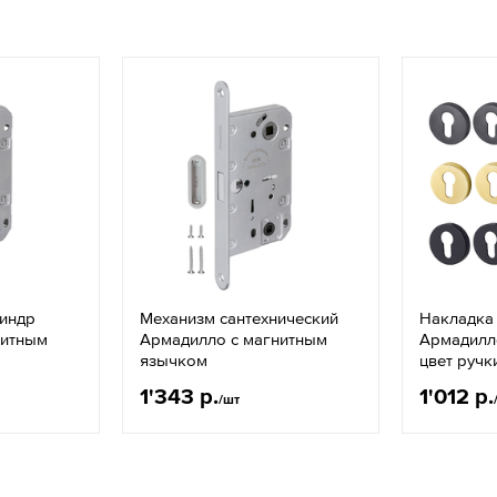
линдр
Механизм сантехнический
Накладка
нитным
Армадилло с магнитным
Армадилло
язычком
цвет ручк
1'343 р.
1'012 р.
/шт