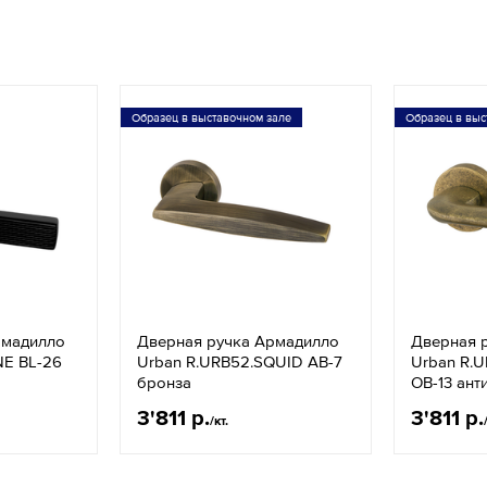
Образец в выставочном зале
Образец в выс
рмадилло
Дверная ручка Армадилло
Дверная 
NE BL-26
Urban R.URB52.SQUID АВ-7
Urban R.
бронза
OB-13 ант
3'811 р.
3'811 р.
/кт.