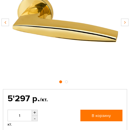
5'297 р.
/кт.
+
В корзину
-
кт.