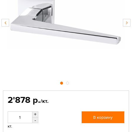
2'878 р.
/кт.
+
В корзину
-
кт.