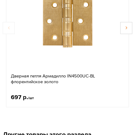
Дверная петля Армадилло IN4500UC-BL
флорентийское золото
697 р.
/шт
Другие товары этого раздела