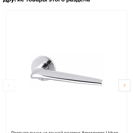
Дверная ручка на тонкой розетке Армадилло Urban