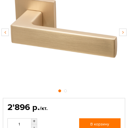
2'896 р.
/кт.
+
В корзину
-