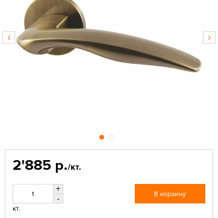
2'885 р.
/кт.
+
В корзину
-
кт.