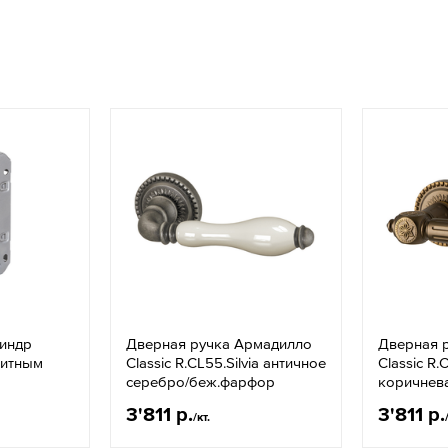
линдр
Дверная ручка Армадилло
Дверная 
нитным
Classic R.CL55.Silvia античное
Classic R
серебро/беж.фарфор
коричнев
3'811 р.
3'811 р.
/кт.