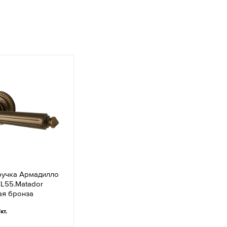
ручка Армадилло
.CL55.Matador
ая бронза
/кт.