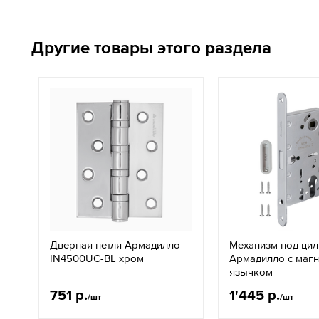
Другие товары этого раздела
Дверная петля Армадилло
Механизм под ци
IN4500UC-BL хром
Армадилло с маг
язычком
751 р.
1'445 р.
/шт
/шт