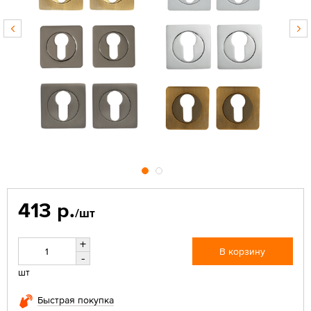
413 р.
/шт
+
В корзину
-
шт
Быстрая покупка