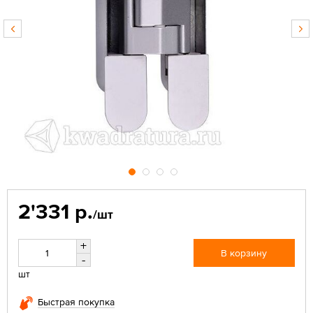
2'331 р.
/шт
+
В корзину
-
шт
Быстрая покупка