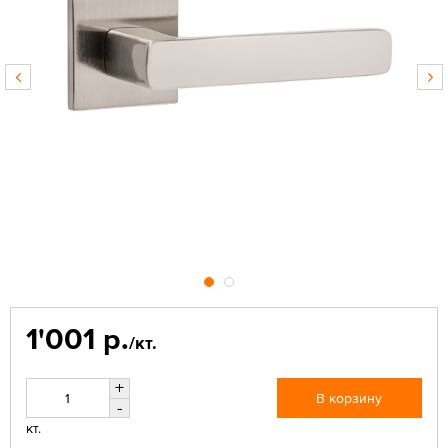
1'001 р.
/кт.
+
В корзину
-
кт.