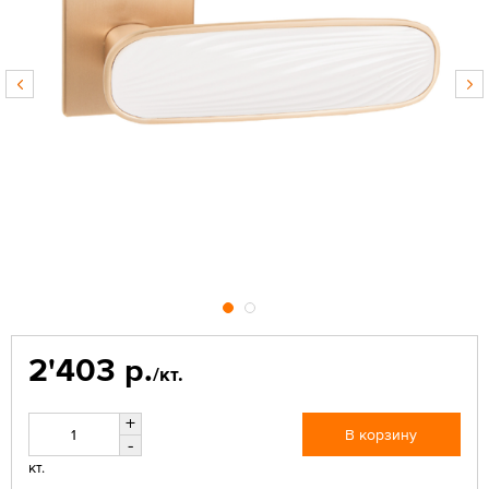
2'403 р.
/кт.
+
В корзину
-
кт.