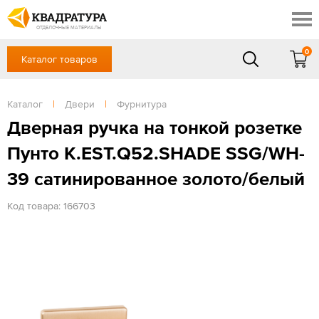
Краснодар
Профи
Контакты
ОТДЕЛОЧНЫЕ МАТЕРИАЛЫ
Доставка и оплата
0
Каталог товаров
+7 (861) 217-94-70
Выставочный зал
Акции
в будние дни — с 9.00 до 19.00,
Сб, Вс — выходной
Каталог
|
Двери
|
Фурнитура
Готовые решения
ЗАКАЗАТЬ ЗВОНОК
Дверная ручка на тонкой розетке
Отзывы
Пунто K.EST.Q52.SHADE SSG/WH-
Вход
/
Регистрация
39 сатинированное золото/белый
Код товара: 166703