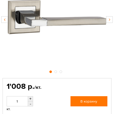
1'008 р.
/кт.
+
В корзину
-
кт.