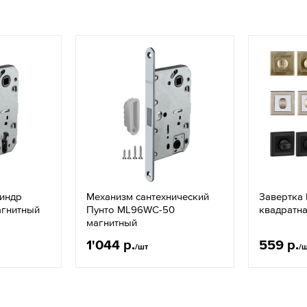
линдр
Механизм сантехнический
Завертка 
агнитный
Пунто ML96WC-50
квадратна
магнитный
1'044 р.
559 р.
/шт
/