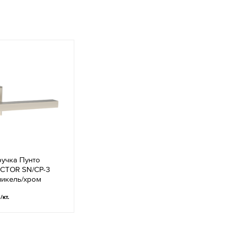
ручка Пунто
ECTOR SN/CP-3
никель/хром
.
/кт.