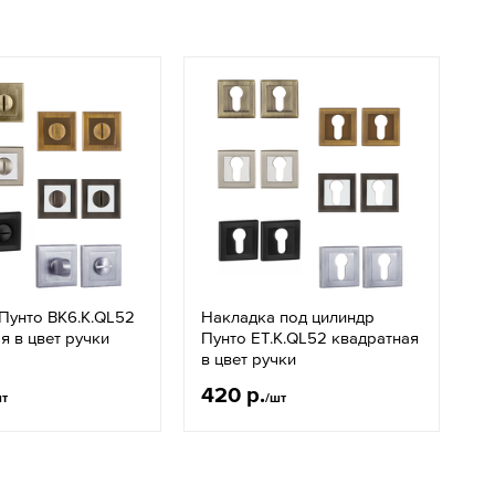
Пунто BK6.K.QL52
Накладка под цилиндр
я в цвет ручки
Пунто ET.K.QL52 квадратная
в цвет ручки
420 р.
шт
/шт