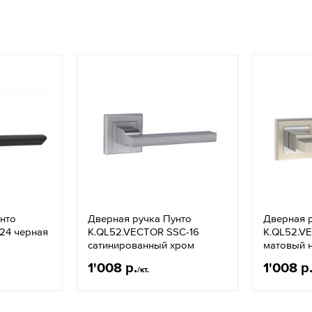
нто
Дверная ручка Пунто
Дверная 
24 черная
K.QL52.VECTOR SSC-16
K.QL52.V
сатинированный хром
матовый 
1'008 р.
1'008 р
/кт.