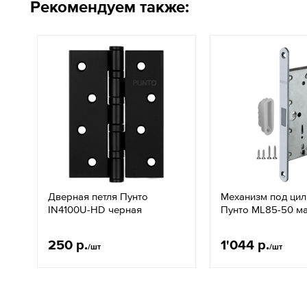
Рекомендуем также:
Дверная петля Пунто
Механизм под ци
IN4100U-HD черная
Пунто ML85-50 м
250 р.
1'044 р.
/шт
/шт