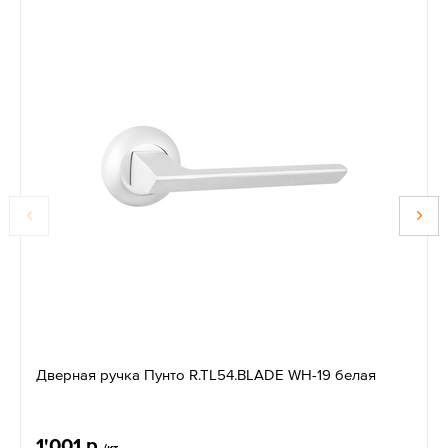
Дверная ручка Пунто R.TL54.BLADE WH-19 белая
1'001 р.
/кт.