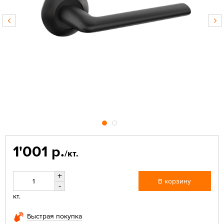
1'001 р.
/кт.
+
В корзину
-
кт.
Быстрая покупка