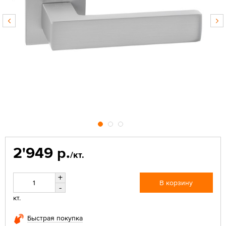
2'949 р.
/кт.
+
В корзину
-
кт.
Быстрая покупка