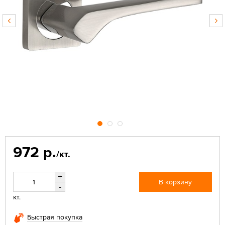
972 р.
/кт.
+
В корзину
-
кт.
Быстрая покупка