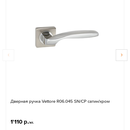
Дверная ручка Vettore R06.045 SN/CP сатин/хром
1'110 р.
/кт.