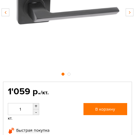
1'059 р.
/кт.
+
В корзину
-
кт.
Быстрая покупка