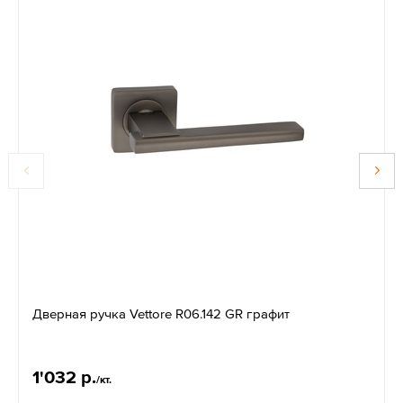
Дверная ручка Vettore R06.142 GR графит
1'032 р.
/кт.