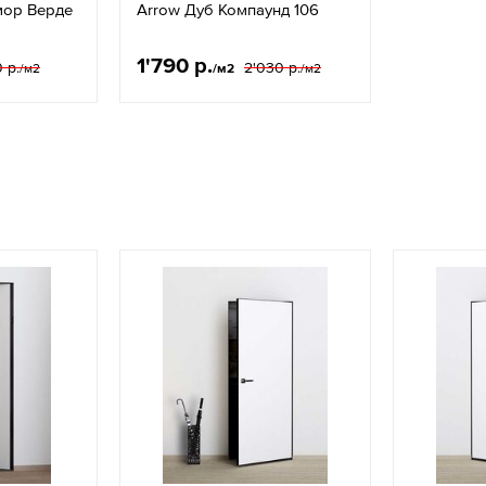
мор Верде
Arrow Дуб Компаунд 106
1'790 р.
0 р.
2'030 р.
/м2
/м2
/м2