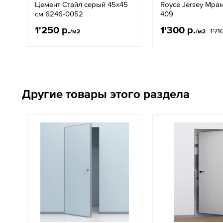
Цемент Стайл серый 45х45
Royce Jersey Мра
см 6246-0052
409
1'250 р.
1'300 р.
1'71
/м2
/м2
Другие товары этого раздела