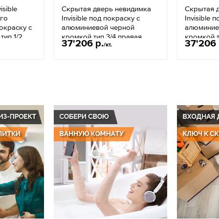
sible
Скрытая дверь невидимка
Скрытая 
его
Invisible под покраску с
Invisible 
окраску с
алюминиевой черной
алюминие
тип 1/2
кромкой тип 3/4 правая
кромкой т
37'206 р.
37'206 
/кт.