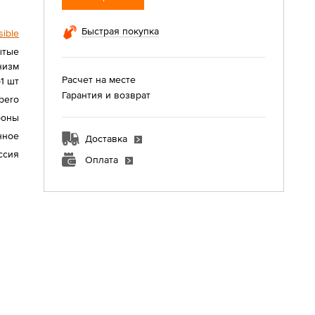
Быстрая покупка
sible
ытые
низм
Расчет на месте
1 шт
Гарантия и возврат
bero
роны
нное
Доставка
ссия
Оплата