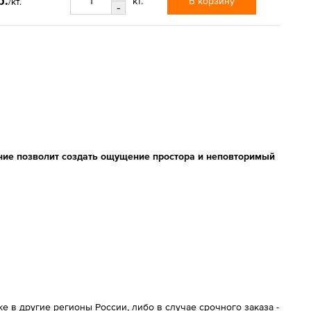
р.
В корзину
кт.
/кт.
-
ние позволит создать ощущение простора и неповторимый
 в другие регионы России, либо в случае срочного заказа -