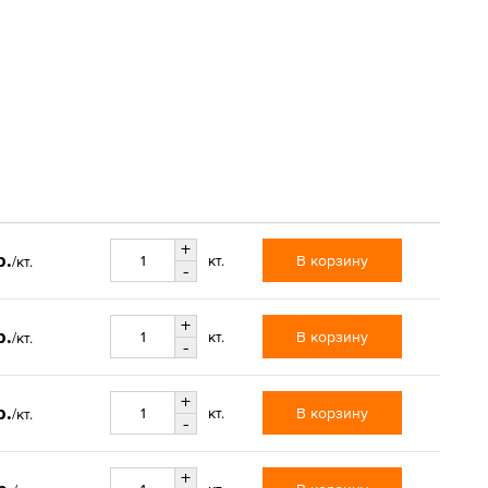
+
р.
В корзину
кт.
/кт.
-
+
р.
В корзину
кт.
/кт.
-
+
р.
В корзину
кт.
/кт.
-
+