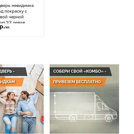
дверь невидимка
под покраску с
вой черной
ип 1/2 левая
р.
/кт.