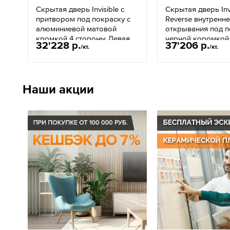
Скрытая дверь Invisible с
Скрытая дверь Invi
притвором под покраску с
Reverse внутренн
алюминиевой матовой
открывания под п
кромкой 4 стороны Левая
черной коромкой 
32'228 р.
37'206 р.
/кт.
/кт.
тип 1/2
правая
Наши акции