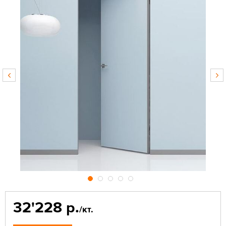
32'228 р.
/кт.