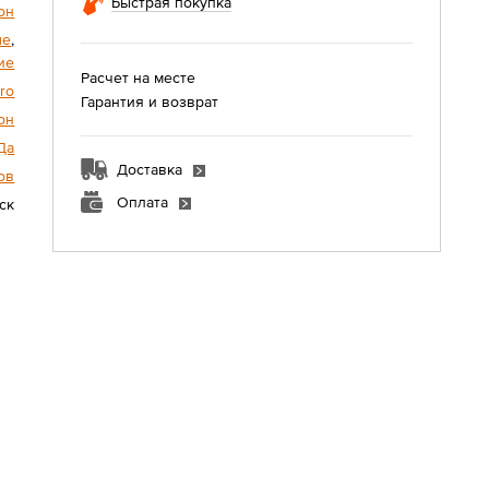
Быстрая покупка
он
ые
,
ие
Расчет на месте
ro
Гарантия и возврат
он
Да
Доставка
ов
Оплата
ск