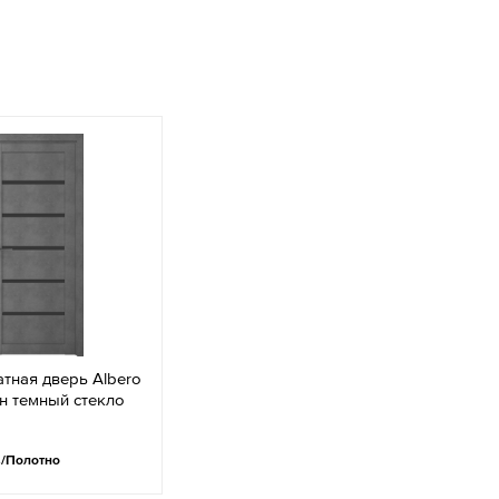
тная дверь Albero
н темный стекло
.
/Полотно