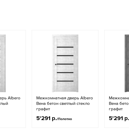
ерь Albero
Межкомнатная дверь Albero
Межкомна
тлый
Вена бетон светлый стекло
Вена бето
графит
графит
5'291 р.
5'291 р
/Полотно