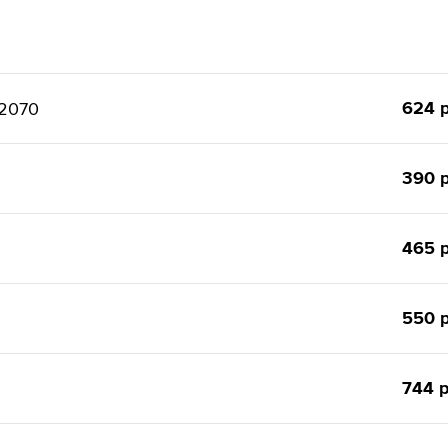
624 р
х2070
390 р
465 р
550 р
744 р