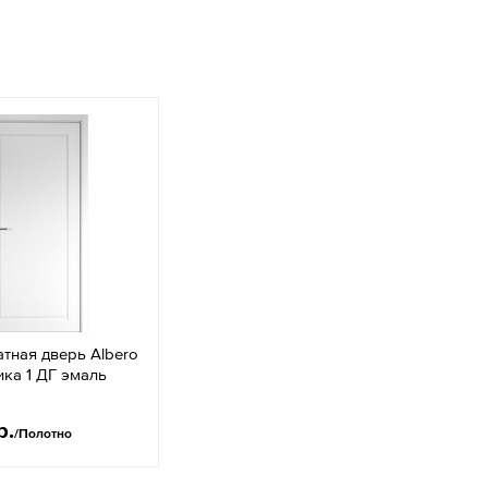
тная дверь Albero
ка 1 ДГ эмаль
р.
/Полотно