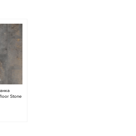
ланка
loor Stone