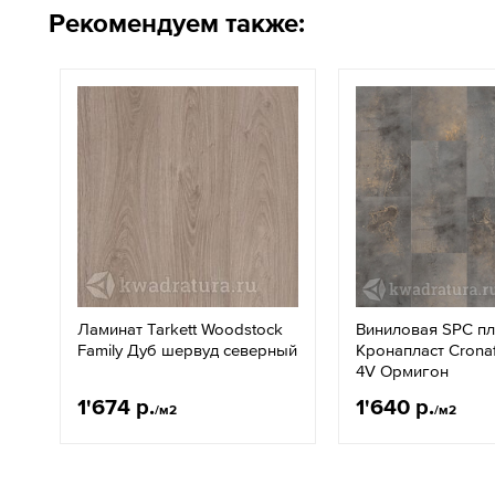
Рекомендуем также:
Ламинат Tarkett Woodstock
Виниловая SPC п
Family Дуб шервуд северный
Кронапласт Cronaf
4V Ормигон
1'674 р.
1'640 р.
/м2
/м2