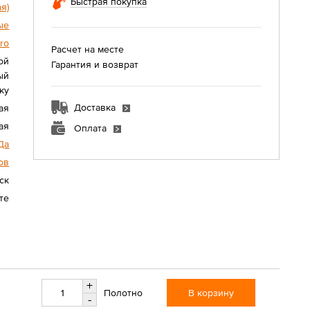
Быстрая покупка
я)
ые
ro
Расчет на месте
ой
Гарантия и возврат
ый
ку
Доставка
ая
ая
Оплата
Да
ов
ск
те
+
В корзину
Полотно
-