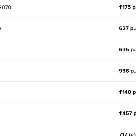
1'175 р
х2070
627 р.
0
635 р.
938 р.
1'140 р
1'457 р
717 р.
/