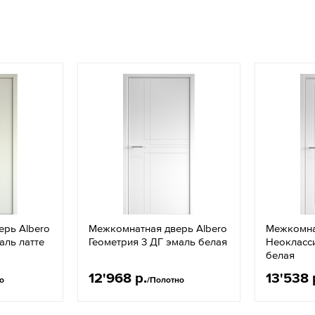
ерь Albero
Межкомнатная дверь Albero
Межкомна
аль латте
Геометрия 3 ДГ эмаль белая
Неокласси
белая
12'968 р.
13'538 
о
/Полотно