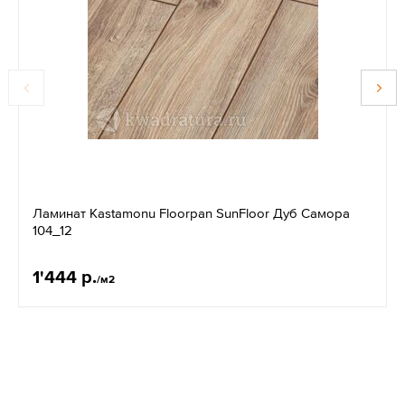
Ламинат Kastamonu Floorpan SunFloor Дуб Самора
104_12
1'444 р.
/м2