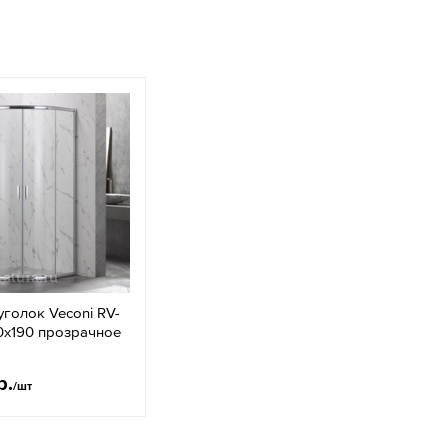
голок Veconi RV-
0х190 прозрачное
р.
/шт