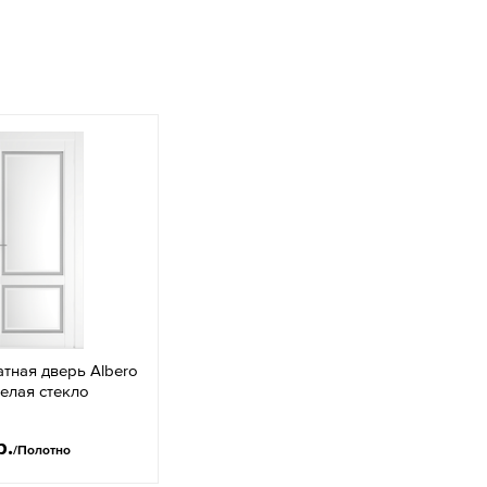
тная дверь Albero
елая стекло
р.
/Полотно