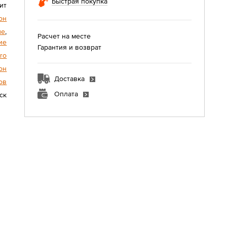
Быстрая покупка
ит
он
ые
,
Расчет на месте
ие
Гарантия и возврат
ro
он
Доставка
ов
Оплата
ск