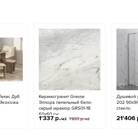
Техас Дуб
Керамогранит Gresse
Душевой у
/Экокожа
Эллора пепельный бело-
202 90x9
серый мрамор GRS01-18
стекло
60х60 см
1'337 р.
21'406 
1'833 р.
/м2
/м2