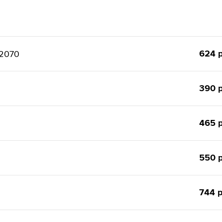
624 р
х2070
390 р
465 р
550 р
744 р