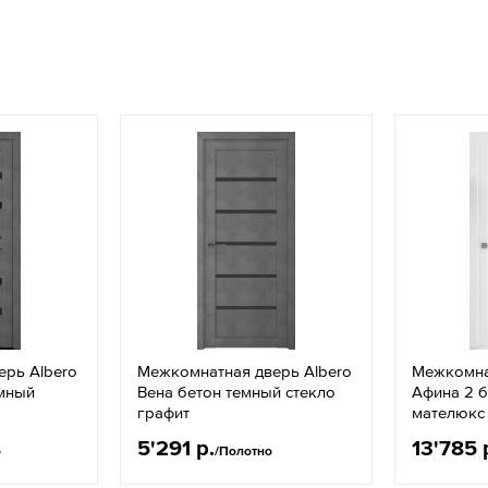
ерь Albero
Межкомнатная дверь Albero
Межкомна
емный
Вена бетон темный стекло
Афина 2 б
графит
мателюкс
5'291 р.
13'785 
о
/Полотно