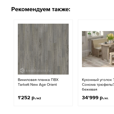
Рекомендуем также:
Виниловая планка ПВХ
Кухонный уголок 
Tarkett New Age Orient
Сонома трюфель
бежевая
1'252 р.
34'999 р.
/м2
/кт.