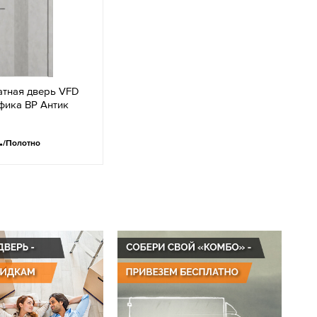
тная дверь VFD
фика ВР Антик
.
/Полотно