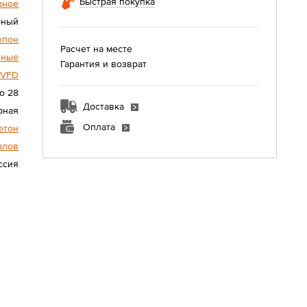
Быстрая покупка
рное
рный
шпон
Расчет на месте
нные
Гарантия и возврат
VFD
о 28
Доставка
рная
Оплата
етон
алов
ссия