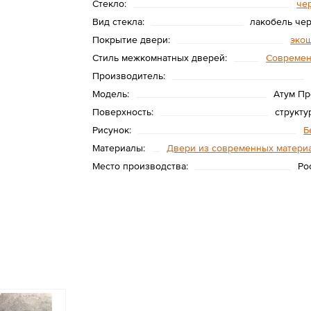
Стекло:
че
Вид стекла:
лакобель че
Покрытие двери:
эко
Стиль межкомнатных дверей:
Совреме
Производитель:
Модель:
Атум Пр
Поверхность:
структу
Рисунок:
Б
Материалы:
Двери из современных матери
Место производства:
Ро