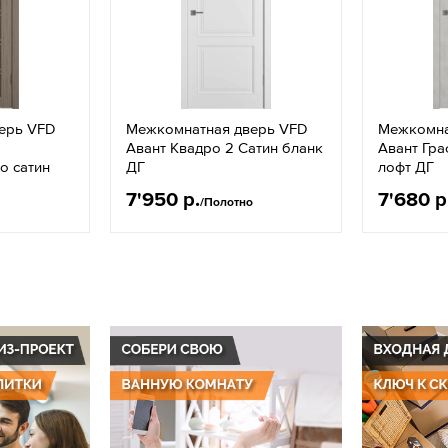
ерь VFD
Межкомнатная дверь VFD
Межкомна
Авант Квадро 2 Сатин бланк
Авант Гра
о сатин
ДГ
лофт ДГ
7'950 р.
7'680 р
/Полотно