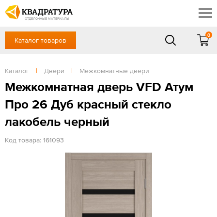
Краснодар
Профи
Контакты
ОТДЕЛОЧНЫЕ МАТЕРИАЛЫ
Доставка и оплата
0
Каталог товаров
+7 (861) 217-94-70
Выставочный зал
Акции
в будние дни — с 9.00 до 19.00,
Сб, Вс — выходной
Каталог
|
Двери
|
Межкомнатные двери
Готовые решения
ЗАКАЗАТЬ ЗВОНОК
Межкомнатная дверь VFD Атум
Отзывы
Про 26 Дуб красный стекло
Вход
/
Регистрация
лакобель черный
Код товара: 161093