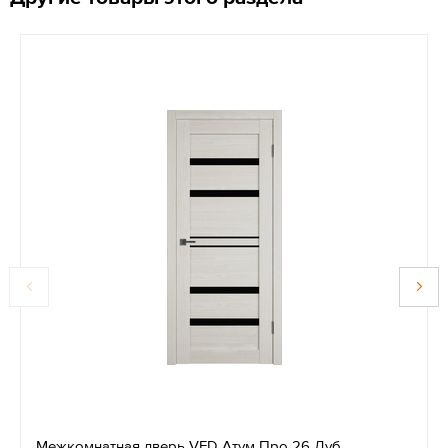
Межкомнатная дверь VFD Атум Про 26 Дуб