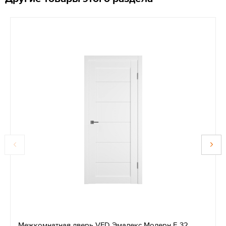
Межкомнатная дверь VFD Эмалекс Модерн Е 32