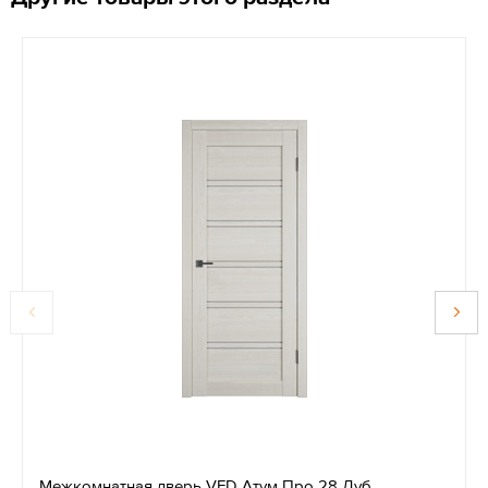
Межкомнатная дверь VFD Атум Про 28 Дуб