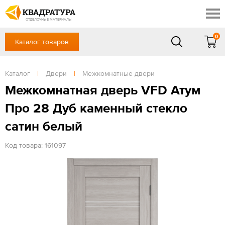
Краснодар
Профи
Контакты
ОТДЕЛОЧНЫЕ МАТЕРИАЛЫ
Доставка и оплата
0
Каталог товаров
+7 (861) 217-94-70
Выставочный зал
Акции
в будние дни — с 9.00 до 19.00,
Сб, Вс — выходной
Каталог
|
Двери
|
Межкомнатные двери
Готовые решения
ЗАКАЗАТЬ ЗВОНОК
Межкомнатная дверь VFD Атум
Отзывы
Про 28 Дуб каменный стекло
Вход
/
Регистрация
сатин белый
Код товара: 161097