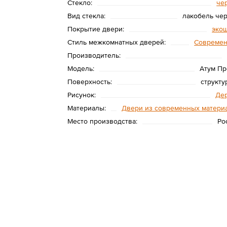
Стекло:
че
Вид стекла:
лакобель че
Покрытие двери:
эко
Стиль межкомнатных дверей:
Совреме
Производитель:
Модель:
Атум Пр
Поверхность:
структу
Рисунок:
Де
Материалы:
Двери из современных матери
Место производства:
Ро