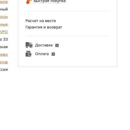
Быстрая покупка
рное
рный
шпон
Расчет на месте
нные
Гарантия и возврат
VFD
о 33
Доставка
рная
Оплата
рево
алов
ссия