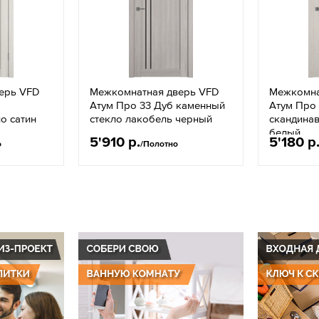
ерь VFD
Межкомнатная дверь VFD
Межкомна
Атум Про 33 Дуб каменный
Атум Про
о сатин
стекло лакобель черный
скандинав
белый
5'910 р.
5'180 р
о
/Полотно